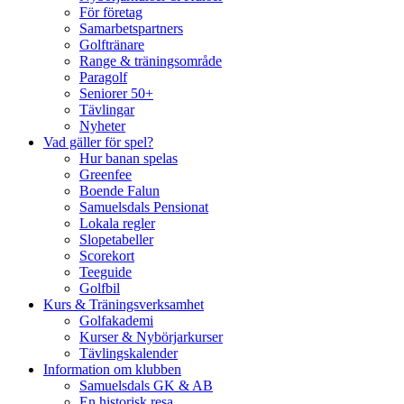
För företag
Samarbetspartners
Golftränare
Range & träningsområde
Paragolf
Seniorer 50+
Tävlingar
Nyheter
Vad gäller för spel?
Hur banan spelas
Greenfee
Boende Falun
Samuelsdals Pensionat
Lokala regler
Slopetabeller
Scorekort
Teeguide
Golfbil
Kurs & Träningsverksamhet
Golfakademi
Kurser & Nybörjarkurser
Tävlingskalender
Information om klubben
Samuelsdals GK & AB
En historisk resa