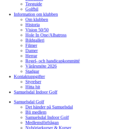
Teeguide
Golfbil
Information om klubben
Om klubben
Historia
Vision 50/50
Hole In One/Albatross
Bildgalleri
Filmer
Damer
Herrar
Regel- och handicapkommitté
Vårårsmöte 2026
Stadgar
Kontaktuppgifter
Styrelser
Hitta hit
Samuelsdal Indoor Golf
Samuelsdal Golf
Det händer på Samuelsdal
Bli medlem
Samuelsdal Indoor Golf
Medlemsförfrågan
Nybörjarkurser & Kurser