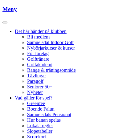
Meny
Det här händer på klubben
Bli medlem
Samuelsdal Indoor Golf
Nybörjarkurser & kurser
För företag
Golftränare
Golfakademi
Range & träningsområde
Tävlingar
Paragolf
Seniorer 50+
Nyheter
Vad gäller för spel?
Greenfee
Boende Falun
Samuelsdals Pensionat
Hur banan spelas
Lokala regler
Slopetabeller
Scorekort