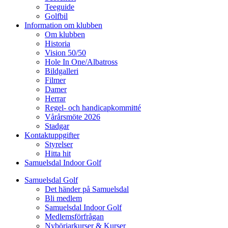
Teeguide
Golfbil
Information om klubben
Om klubben
Historia
Vision 50/50
Hole In One/Albatross
Bildgalleri
Filmer
Damer
Herrar
Regel- och handicapkommitté
Vårårsmöte 2026
Stadgar
Kontaktuppgifter
Styrelser
Hitta hit
Samuelsdal Indoor Golf
Samuelsdal Golf
Det händer på Samuelsdal
Bli medlem
Samuelsdal Indoor Golf
Medlemsförfrågan
Nybörjarkurser & Kurser