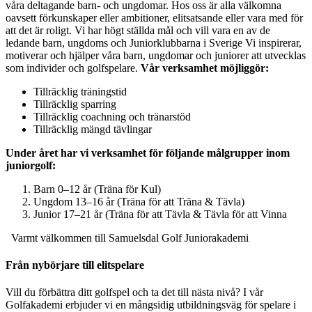
våra deltagande barn- och ungdomar. Hos oss är alla välkomna
oavsett förkunskaper eller ambitioner, elitsatsande eller vara med för
att det är roligt. Vi har högt ställda mål och vill vara en av de
ledande barn, ungdoms och Juniorklubbarna i Sverige Vi inspirerar,
motiverar och hjälper våra barn, ungdomar och juniorer att utvecklas
som individer och golfspelare.
Vår verksamhet möjliggör:
Tillräcklig träningstid
Tillräcklig sparring
Tillräcklig coachning och tränarstöd
Tillräcklig mängd tävlingar
Under året har vi verksamhet för följande målgrupper inom
juniorgolf:
Barn 0–12 år (Träna för Kul)
Ungdom 13–16 år (Träna för att Träna & Tävla)
Junior 17–21 år (Träna för att Tävla & Tävla för att Vinna
Varmt välkommen till Samuelsdal Golf Juniorakademi
Från nybörjare till elitspelare
Vill du förbättra ditt golfspel och ta det till nästa nivå? I vår
Golfakademi erbjuder vi en mångsidig utbildningsväg för spelare i