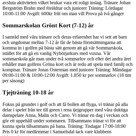
avsluta aktiviteten vilket brukar vara ett roligt inslag. Tränare Johan
Bergström Brahn med föräldrar och juniorer Träning: Lördagar
10:00-11:00
Avgift: 600kr fritt om man vill Prova på två gånger
Sommarskolan Grönt Kort (7-12) år
I samråd med våra tränare och deras erfarenhet har vi sett att barn
och ungdomar mellan 7-12 år får de bästa förutsättningarna att
komma in i golfen på bästa sätt genom att gå vår Sommarskola,
istället för att gå en vanlig Nybörjarkurs med vuxna. Vår
sommarskola går man under två sommarlov och efter det andra året
erhåller man golfens Gröna kort och är redo att spela med familj och
kompisar. Tränare Jonas Osterman med juniorer Träning: Måndagar
09:00-11:00 & 10:00-12:00 Avgift: 1.850 kr per sommarlov (18 tim
per säsong)
Tjejträning 10-18 år
Fokus på grunder i golf och att få bollen att flyga, vi tränar på alla
delar i spelet från tee till green i rena tjejgrupper med våra duktiga
damspelare Anna, Malin och Carro. Vi tränar en dag i veckan och
gör ett uppehåll under sommaren. Tillsammans tränar vi för att
kunna spela tillsammans på bana. Träning: Tisdagar 17:00-18:00
Pris 0 kr för medlemmar i Samuelsdal tack vare klubbens