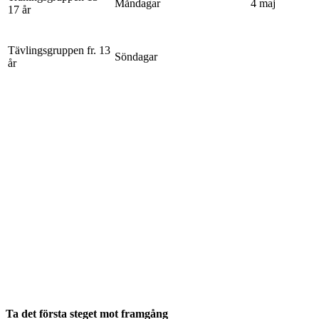
Måndagar
4 maj
17 år
Tävlingsgruppen fr. 13
Söndagar
år
Ta det första steget mot framgång