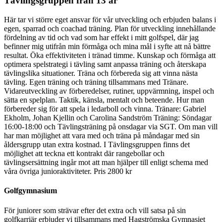
Tävlingsgruppen från 13 år
Här tar vi större eget ansvar för vår utveckling och erbjuden balans i
egen, sparrad och coachad träning. Plan för utveckling innehållande
fördelning av tid och vad som har effekt i mitt golfspel, där jag
befinner mig utifrån min förmåga och mina mål i syfte att nå bättre
resultat. Öka effektiviteten i tränad timme. Kunskap och förmåga att
optimera spelstrategi i tävling samt anpassa träning och återskapa
tävlingslika situationer. Träna och förbereda sig att vinna nästa
tävling. Egen träning och träning tillsammans med Tränare.
Vidareutveckling av förberedelser, rutiner, uppvärmning, inspel och
sätta en spelplan. Taktik, känsla, mentalt och beteende. Hur man
förbereder sig för att spela i ledarboll och vinna. Tränare: Gabriel
Ekholm, Johan Kjellin och Carolina Sandström Träning: Söndagar
16:00-18:00 och Tävlingsträning på onsdagar via SGT. Om man vill
har man möjlighet att vara med och träna på måndagar med sin
åldersgrupp utan extra kostnad. I Tävlingsgruppen finns det
möjlighet att teckna ett kontrakt där rangebollar och
tävlingsersättning ingår mot att man hjälper till enligt schema med
våra övriga junioraktiviteter. Pris 2800 kr
Golfgymnasium
För juniorer som strävar efter det extra och vill satsa på sin
golfkarriär erbjuder vi tillsammans med Hagströmska Gymnasiet