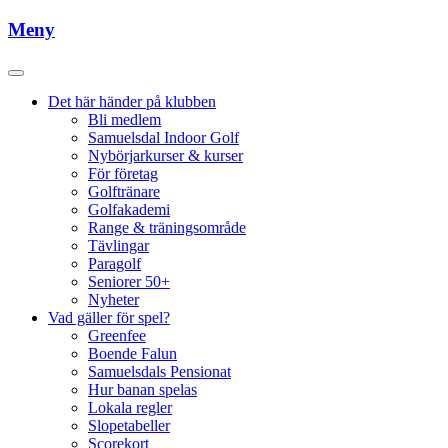
Meny
Det här händer på klubben
Bli medlem
Samuelsdal Indoor Golf
Nybörjarkurser & kurser
För företag
Golftränare
Golfakademi
Range & träningsområde
Tävlingar
Paragolf
Seniorer 50+
Nyheter
Vad gäller för spel?
Greenfee
Boende Falun
Samuelsdals Pensionat
Hur banan spelas
Lokala regler
Slopetabeller
Scorekort