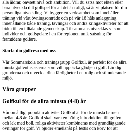
alla åldrar, oavsett nivå och ambition. Vill du satsa mot eliten eller
bara utveckla ditt golfspel för att det är roligt, så är vi platsen för din
personliga utveckling. Vi bygger en verksamhet som innehåller
träning vid vårt övningsområde och på vår 18 håls anläggning,
innehållande både träning, tävlingar och andra kringaktiviteter för att
bidra till en tilltalande gemenskap. Tillsammans utvecklas vi som
individer och golfspelare i en för regionen unik satsning för
framtidens golfare.
Starta din golfresa med oss
Vår Sommarskola och träningsgrupp Golfkul, är perfekt för de allra
minsta golfentusiasterna som vill upptäcka glädjen i golf. Lär dig
grunderna och utveckla dina färdigheter i en rolig och stimulerande
miljö.
Våra grupper
Golfkul för de allra minsta (4-8) år
Vår omåttligt populära aktivitet Golfkul är för de minsta barnen
mellan 4-8 år. Golfkul skall vara en härlig introduktion till golfen
och lek med boll, roliga aktiviteter kombineras med grundläggande
övningar för golf. Vi bjuder emellanåt på festis och korv för att