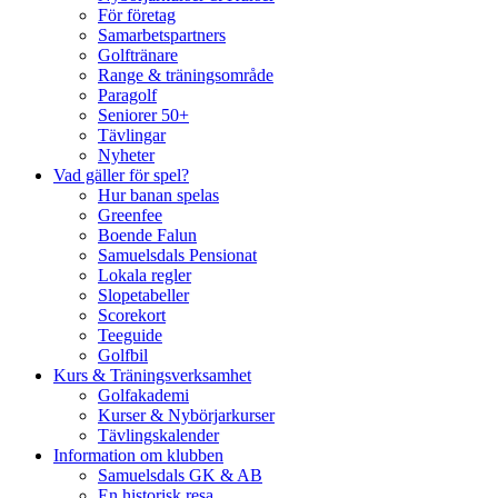
För företag
Samarbetspartners
Golftränare
Range & träningsområde
Paragolf
Seniorer 50+
Tävlingar
Nyheter
Vad gäller för spel?
Hur banan spelas
Greenfee
Boende Falun
Samuelsdals Pensionat
Lokala regler
Slopetabeller
Scorekort
Teeguide
Golfbil
Kurs & Träningsverksamhet
Golfakademi
Kurser & Nybörjarkurser
Tävlingskalender
Information om klubben
Samuelsdals GK & AB
En historisk resa