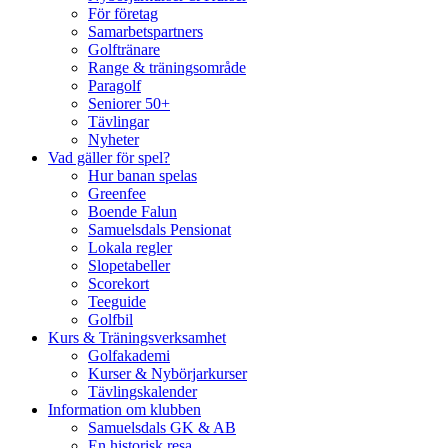
För företag
Samarbetspartners
Golftränare
Range & träningsområde
Paragolf
Seniorer 50+
Tävlingar
Nyheter
Vad gäller för spel?
Hur banan spelas
Greenfee
Boende Falun
Samuelsdals Pensionat
Lokala regler
Slopetabeller
Scorekort
Teeguide
Golfbil
Kurs & Träningsverksamhet
Golfakademi
Kurser & Nybörjarkurser
Tävlingskalender
Information om klubben
Samuelsdals GK & AB
En historisk resa