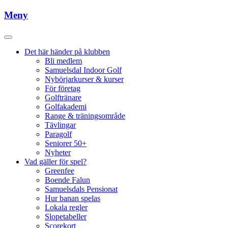
Meny
Det här händer på klubben
Bli medlem
Samuelsdal Indoor Golf
Nybörjarkurser & kurser
För företag
Golftränare
Golfakademi
Range & träningsområde
Tävlingar
Paragolf
Seniorer 50+
Nyheter
Vad gäller för spel?
Greenfee
Boende Falun
Samuelsdals Pensionat
Hur banan spelas
Lokala regler
Slopetabeller
Scorekort