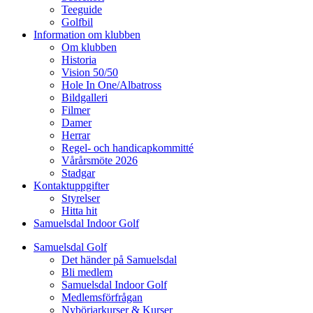
Teeguide
Golfbil
Information om klubben
Om klubben
Historia
Vision 50/50
Hole In One/Albatross
Bildgalleri
Filmer
Damer
Herrar
Regel- och handicapkommitté
Vårårsmöte 2026
Stadgar
Kontaktuppgifter
Styrelser
Hitta hit
Samuelsdal Indoor Golf
Samuelsdal Golf
Det händer på Samuelsdal
Bli medlem
Samuelsdal Indoor Golf
Medlemsförfrågan
Nybörjarkurser & Kurser