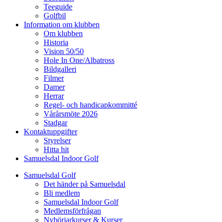
Teeguide
Golfbil
Information om klubben
Om klubben
Historia
Vision 50/50
Hole In One/Albatross
Bildgalleri
Filmer
Damer
Herrar
Regel- och handicapkommitté
Vårårsmöte 2026
Stadgar
Kontaktuppgifter
Styrelser
Hitta hit
Samuelsdal Indoor Golf
Samuelsdal Golf
Det händer på Samuelsdal
Bli medlem
Samuelsdal Indoor Golf
Medlemsförfrågan
Nybörjarkurser & Kurser