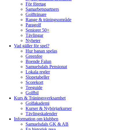
För företag
Samarbetspartners
Golftränare
Range & träningsområde
Paragolf
Seniorer 50+
Tävlingar
Nyheter
Vad gäller för spel?
Hur banan spelas
Greenfee
Boende Falun
Samuelsdals Pensionat
Lokala regler
Slopetabeller
Scorekort
Teeguide
Golfbil
Kurs & Träningsverksamhet
Golfakademi
Kurser & Nybörjarkurser
Tävlingskalender
Information om klubben
Samuelsdals GK & AB
En historisk resa