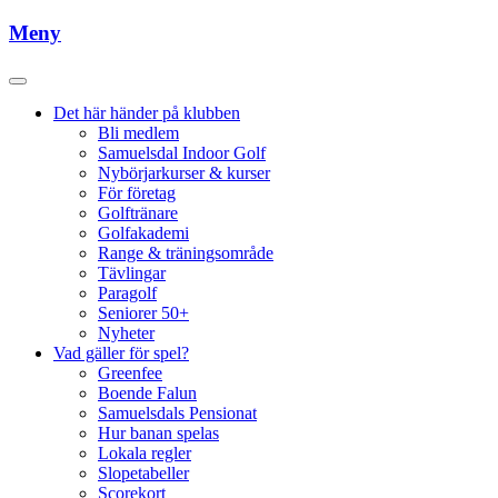
Meny
Det här händer på klubben
Bli medlem
Samuelsdal Indoor Golf
Nybörjarkurser & kurser
För företag
Golftränare
Golfakademi
Range & träningsområde
Tävlingar
Paragolf
Seniorer 50+
Nyheter
Vad gäller för spel?
Greenfee
Boende Falun
Samuelsdals Pensionat
Hur banan spelas
Lokala regler
Slopetabeller
Scorekort