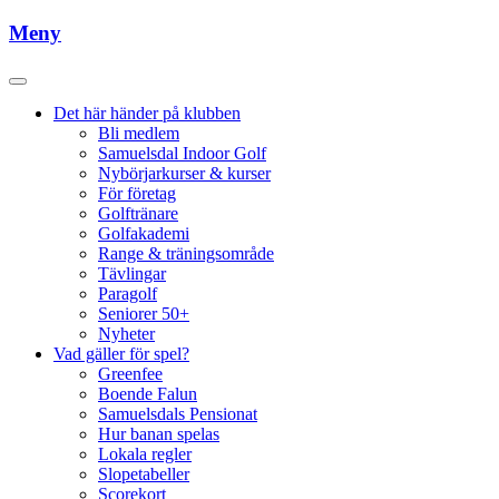
Meny
Det här händer på klubben
Bli medlem
Samuelsdal Indoor Golf
Nybörjarkurser & kurser
För företag
Golftränare
Golfakademi
Range & träningsområde
Tävlingar
Paragolf
Seniorer 50+
Nyheter
Vad gäller för spel?
Greenfee
Boende Falun
Samuelsdals Pensionat
Hur banan spelas
Lokala regler
Slopetabeller
Scorekort