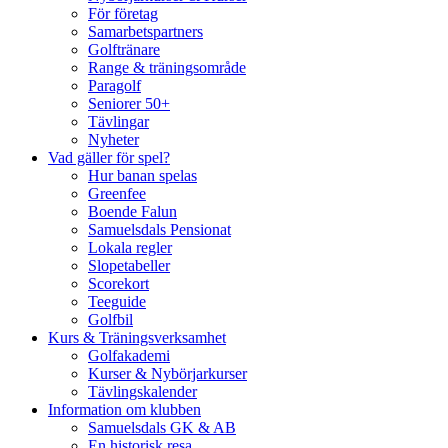
För företag
Samarbetspartners
Golftränare
Range & träningsområde
Paragolf
Seniorer 50+
Tävlingar
Nyheter
Vad gäller för spel?
Hur banan spelas
Greenfee
Boende Falun
Samuelsdals Pensionat
Lokala regler
Slopetabeller
Scorekort
Teeguide
Golfbil
Kurs & Träningsverksamhet
Golfakademi
Kurser & Nybörjarkurser
Tävlingskalender
Information om klubben
Samuelsdals GK & AB
En historisk resa