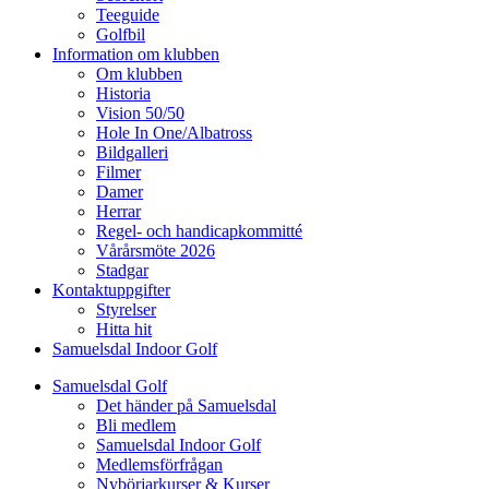
Teeguide
Golfbil
Information om klubben
Om klubben
Historia
Vision 50/50
Hole In One/Albatross
Bildgalleri
Filmer
Damer
Herrar
Regel- och handicapkommitté
Vårårsmöte 2026
Stadgar
Kontaktuppgifter
Styrelser
Hitta hit
Samuelsdal Indoor Golf
Samuelsdal Golf
Det händer på Samuelsdal
Bli medlem
Samuelsdal Indoor Golf
Medlemsförfrågan
Nybörjarkurser & Kurser