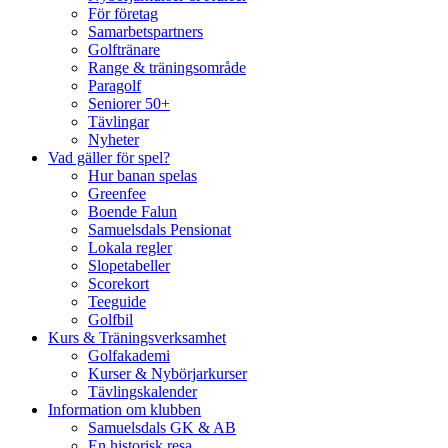
För företag
Samarbetspartners
Golftränare
Range & träningsområde
Paragolf
Seniorer 50+
Tävlingar
Nyheter
Vad gäller för spel?
Hur banan spelas
Greenfee
Boende Falun
Samuelsdals Pensionat
Lokala regler
Slopetabeller
Scorekort
Teeguide
Golfbil
Kurs & Träningsverksamhet
Golfakademi
Kurser & Nybörjarkurser
Tävlingskalender
Information om klubben
Samuelsdals GK & AB
En historisk resa