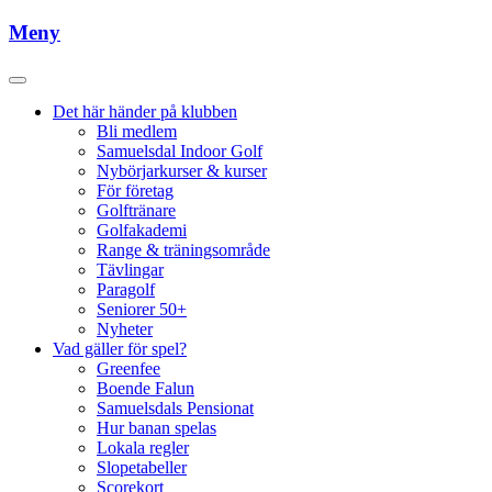
Meny
Det här händer på klubben
Bli medlem
Samuelsdal Indoor Golf
Nybörjarkurser & kurser
För företag
Golftränare
Golfakademi
Range & träningsområde
Tävlingar
Paragolf
Seniorer 50+
Nyheter
Vad gäller för spel?
Greenfee
Boende Falun
Samuelsdals Pensionat
Hur banan spelas
Lokala regler
Slopetabeller
Scorekort