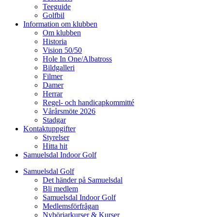
Teeguide
Golfbil
Information om klubben
Om klubben
Historia
Vision 50/50
Hole In One/Albatross
Bildgalleri
Filmer
Damer
Herrar
Regel- och handicapkommitté
Vårårsmöte 2026
Stadgar
Kontaktuppgifter
Styrelser
Hitta hit
Samuelsdal Indoor Golf
Samuelsdal Golf
Det händer på Samuelsdal
Bli medlem
Samuelsdal Indoor Golf
Medlemsförfrågan
Nybörjarkurser & Kurser