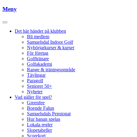
Meny
Det här händer på klubben
Bli medlem
Samuelsdal Indoor Golf
Nybörjarkurser & kurser
För företag
Golftränare
Golfakademi
Range & träningsområde
Tävlingar
Paragolf
Seniorer 50+
Nyheter
Vad gäller för spel?
Greenfee
Boende Falun
Samuelsdals Pensionat
Hur banan spelas
Lokala regler
Slopetabeller
Scorekort