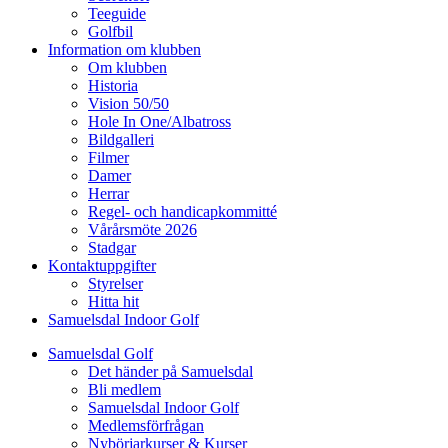
Teeguide
Golfbil
Information om klubben
Om klubben
Historia
Vision 50/50
Hole In One/Albatross
Bildgalleri
Filmer
Damer
Herrar
Regel- och handicapkommitté
Vårårsmöte 2026
Stadgar
Kontaktuppgifter
Styrelser
Hitta hit
Samuelsdal Indoor Golf
Samuelsdal Golf
Det händer på Samuelsdal
Bli medlem
Samuelsdal Indoor Golf
Medlemsförfrågan
Nybörjarkurser & Kurser