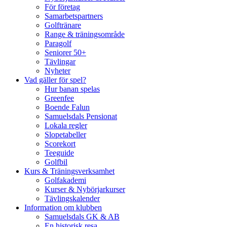
För företag
Samarbetspartners
Golftränare
Range & träningsområde
Paragolf
Seniorer 50+
Tävlingar
Nyheter
Vad gäller för spel?
Hur banan spelas
Greenfee
Boende Falun
Samuelsdals Pensionat
Lokala regler
Slopetabeller
Scorekort
Teeguide
Golfbil
Kurs & Träningsverksamhet
Golfakademi
Kurser & Nybörjarkurser
Tävlingskalender
Information om klubben
Samuelsdals GK & AB
En historisk resa