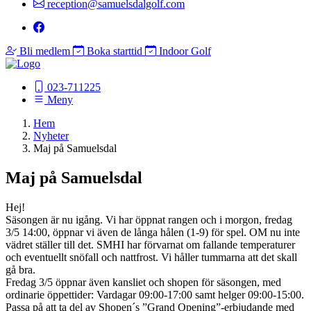
reception@samuelsdalgolf.com
Bli medlem
Boka starttid
Indoor Golf
023-711225
Meny
Hem
Nyheter
Maj på Samuelsdal
Maj på Samuelsdal
Hej!
Säsongen är nu igång. Vi har öppnat rangen och i morgon, fredag
3/5 14:00, öppnar vi även de långa hålen (1-9) för spel. OM nu inte
vädret ställer till det. SMHI har förvarnat om fallande temperaturer
och eventuellt snöfall och nattfrost. Vi håller tummarna att det skall
gå bra.
Fredag 3/5 öppnar även kansliet och shopen för säsongen, med
ordinarie öppettider: Vardagar 09:00-17:00 samt helger 09:00-15:00.
Passa på att ta del av Shopen´s ”Grand Opening”-erbjudande med