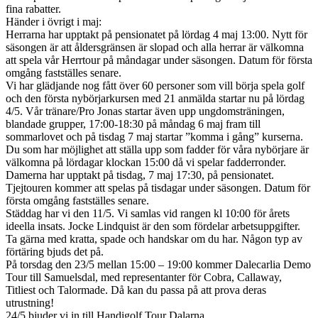
fina rabatter.
Händer i övrigt i maj:
Herrarna har upptakt på pensionatet på lördag 4 maj 13:00. Nytt för
säsongen är att åldersgränsen är slopad och alla herrar är välkomna
att spela vår Herrtour på måndagar under säsongen. Datum för första
omgång fastställes senare.
Vi har glädjande nog fått över 60 personer som vill börja spela golf
och den första nybörjarkursen med 21 anmälda startar nu på lördag
4/5. Vår tränare/Pro Jonas startar även upp ungdomsträningen,
blandade grupper, 17:00-18:30 på måndag 6 maj fram till
sommarlovet och på tisdag 7 maj startar ”komma i gång” kurserna.
Du som har möjlighet att ställa upp som fadder för våra nybörjare är
välkomna på lördagar klockan 15:00 då vi spelar fadderronder.
Damerna har upptakt på tisdag, 7 maj 17:30, på pensionatet.
Tjejtouren kommer att spelas på tisdagar under säsongen. Datum för
första omgång fastställes senare.
Städdag har vi den 11/5. Vi samlas vid rangen kl 10:00 för årets
ideella insats. Jocke Lindquist är den som fördelar arbetsuppgifter.
Ta gärna med kratta, spade och handskar om du har. Någon typ av
förtäring bjuds det på.
På torsdag den 23/5 mellan 15:00 – 19:00 kommer Dalecarlia Demo
Tour till Samuelsdal, med representanter för Cobra, Callaway,
Titliest och Talormade. Då kan du passa på att prova deras
utrustning!
24/5 bjuder vi in till Handigolf Tour Dalarna.