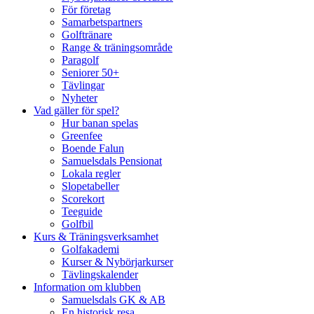
För företag
Samarbetspartners
Golftränare
Range & träningsområde
Paragolf
Seniorer 50+
Tävlingar
Nyheter
Vad gäller för spel?
Hur banan spelas
Greenfee
Boende Falun
Samuelsdals Pensionat
Lokala regler
Slopetabeller
Scorekort
Teeguide
Golfbil
Kurs & Träningsverksamhet
Golfakademi
Kurser & Nybörjarkurser
Tävlingskalender
Information om klubben
Samuelsdals GK & AB
En historisk resa