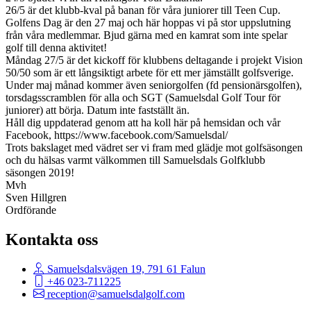
26/5 är det klubb-kval på banan för våra juniorer till Teen Cup.
Golfens Dag är den 27 maj och här hoppas vi på stor uppslutning
från våra medlemmar. Bjud gärna med en kamrat som inte spelar
golf till denna aktivitet!
Måndag 27/5 är det kickoff för klubbens deltagande i projekt Vision
50/50 som är ett långsiktigt arbete för ett mer jämställt golfsverige.
Under maj månad kommer även seniorgolfen (fd pensionärsgolfen),
torsdagsscramblen för alla och SGT (Samuelsdal Golf Tour för
juniorer) att börja. Datum inte fastställt än.
Håll dig uppdaterad genom att ha koll här på hemsidan och vår
Facebook, https://www.facebook.com/Samuelsdal/
Trots bakslaget med vädret ser vi fram med glädje mot golfsäsongen
och du hälsas varmt välkommen till Samuelsdals Golfklubb
säsongen 2019!
Mvh
Sven Hillgren
Ordförande
Kontakta oss
Samuelsdalsvägen 19, 791 61 Falun
+46 023-711225
reception@samuelsdalgolf.com