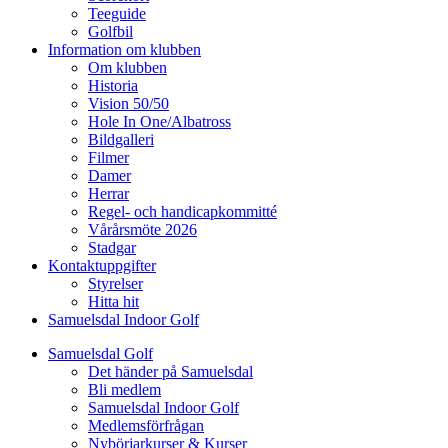
Teeguide
Golfbil
Information om klubben
Om klubben
Historia
Vision 50/50
Hole In One/Albatross
Bildgalleri
Filmer
Damer
Herrar
Regel- och handicapkommitté
Vårårsmöte 2026
Stadgar
Kontaktuppgifter
Styrelser
Hitta hit
Samuelsdal Indoor Golf
Samuelsdal Golf
Det händer på Samuelsdal
Bli medlem
Samuelsdal Indoor Golf
Medlemsförfrågan
Nybörjarkurser & Kurser