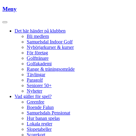
Meny
Det här händer på klubben
Bli medlem
Samuelsdal Indoor Golf
Nybörjarkurser & kurser
För företag
Golftränare
Golfakademi
Range & träningsområde
Tävlingar
Paragolf
Seniorer 50+
Nyheter
Vad gäller för spel?
Greenfee
Boende Falun
Samuelsdals Pensionat
Hur banan spelas
Lokala regler
Slopetabeller
Scorekort