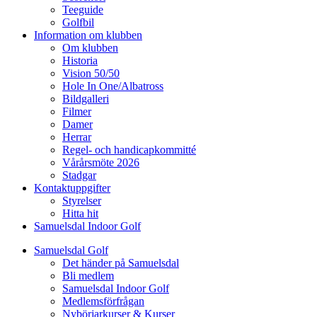
Teeguide
Golfbil
Information om klubben
Om klubben
Historia
Vision 50/50
Hole In One/Albatross
Bildgalleri
Filmer
Damer
Herrar
Regel- och handicapkommitté
Vårårsmöte 2026
Stadgar
Kontaktuppgifter
Styrelser
Hitta hit
Samuelsdal Indoor Golf
Samuelsdal Golf
Det händer på Samuelsdal
Bli medlem
Samuelsdal Indoor Golf
Medlemsförfrågan
Nybörjarkurser & Kurser