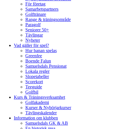
För företag
Samarbetspartners
Golftränare
Range & träningsområde
Paragolf
Seniorer 50+
Tävlingar
Nyheter
Vad gäller för spel?
Hur banan spelas
Greenfee
Boende Falun
Samuelsdals Pensionat
Lokala regler
Slopetabeller
Scorekort
Teeguide
Golfbil
Kurs & Träningsverksamhet
Golfakademi
Kurser & Nybörjarkurser
Tävlingskalender
Information om klubben
Samuelsdals GK & AB
En historisk resa