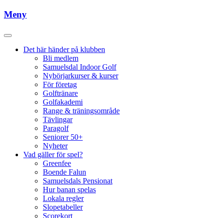
Meny
Det här händer på klubben
Bli medlem
Samuelsdal Indoor Golf
Nybörjarkurser & kurser
För företag
Golftränare
Golfakademi
Range & träningsområde
Tävlingar
Paragolf
Seniorer 50+
Nyheter
Vad gäller för spel?
Greenfee
Boende Falun
Samuelsdals Pensionat
Hur banan spelas
Lokala regler
Slopetabeller
Scorekort