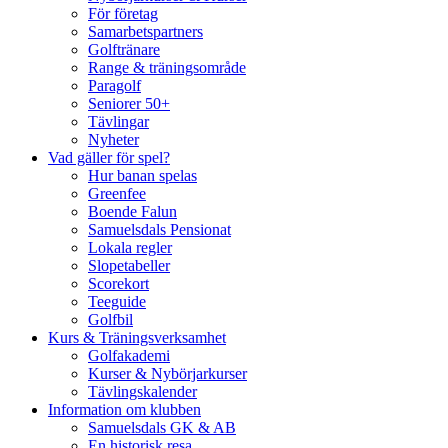
För företag
Samarbetspartners
Golftränare
Range & träningsområde
Paragolf
Seniorer 50+
Tävlingar
Nyheter
Vad gäller för spel?
Hur banan spelas
Greenfee
Boende Falun
Samuelsdals Pensionat
Lokala regler
Slopetabeller
Scorekort
Teeguide
Golfbil
Kurs & Träningsverksamhet
Golfakademi
Kurser & Nybörjarkurser
Tävlingskalender
Information om klubben
Samuelsdals GK & AB
En historisk resa