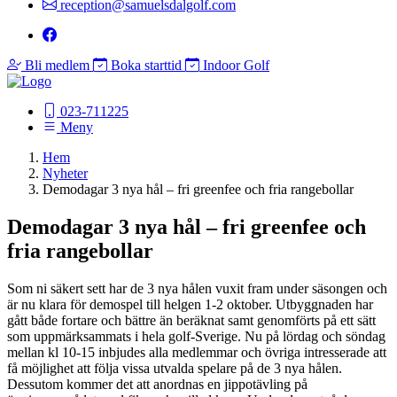
reception@samuelsdalgolf.com
Bli medlem
Boka starttid
Indoor Golf
023-711225
Meny
Hem
Nyheter
Demodagar 3 nya hål – fri greenfee och fria rangebollar
Demodagar 3 nya hål – fri greenfee och
fria rangebollar
Som ni säkert sett har de 3 nya hålen vuxit fram under säsongen och
är nu klara för demospel till helgen 1-2 oktober. Utbyggnaden har
gått både fortare och bättre än beräknat samt genomförts på ett sätt
som uppmärksammats i hela golf-Sverige. Nu på lördag och söndag
mellan kl 10-15 inbjudes alla medlemmar och övriga intresserade att
få möjlighet att följa vissa utvalda spelare på de 3 nya hålen.
Dessutom kommer det att anordnas en jippotävling på