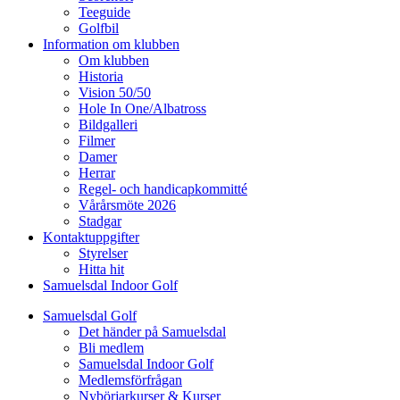
Teeguide
Golfbil
Information om klubben
Om klubben
Historia
Vision 50/50
Hole In One/Albatross
Bildgalleri
Filmer
Damer
Herrar
Regel- och handicapkommitté
Vårårsmöte 2026
Stadgar
Kontaktuppgifter
Styrelser
Hitta hit
Samuelsdal Indoor Golf
Samuelsdal Golf
Det händer på Samuelsdal
Bli medlem
Samuelsdal Indoor Golf
Medlemsförfrågan
Nybörjarkurser & Kurser