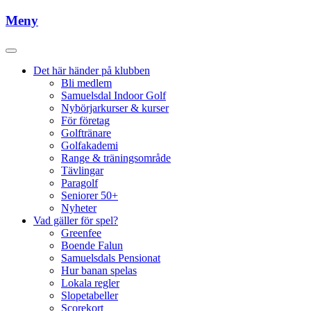
Meny
Det här händer på klubben
Bli medlem
Samuelsdal Indoor Golf
Nybörjarkurser & kurser
För företag
Golftränare
Golfakademi
Range & träningsområde
Tävlingar
Paragolf
Seniorer 50+
Nyheter
Vad gäller för spel?
Greenfee
Boende Falun
Samuelsdals Pensionat
Hur banan spelas
Lokala regler
Slopetabeller
Scorekort