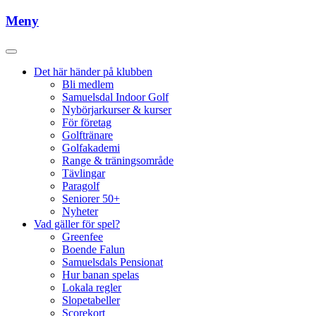
Meny
Det här händer på klubben
Bli medlem
Samuelsdal Indoor Golf
Nybörjarkurser & kurser
För företag
Golftränare
Golfakademi
Range & träningsområde
Tävlingar
Paragolf
Seniorer 50+
Nyheter
Vad gäller för spel?
Greenfee
Boende Falun
Samuelsdals Pensionat
Hur banan spelas
Lokala regler
Slopetabeller
Scorekort