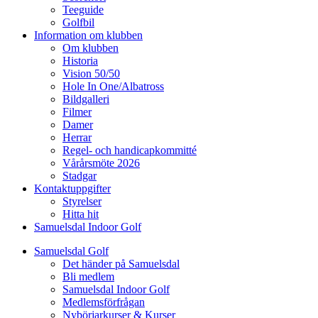
Teeguide
Golfbil
Information om klubben
Om klubben
Historia
Vision 50/50
Hole In One/Albatross
Bildgalleri
Filmer
Damer
Herrar
Regel- och handicapkommitté
Vårårsmöte 2026
Stadgar
Kontaktuppgifter
Styrelser
Hitta hit
Samuelsdal Indoor Golf
Samuelsdal Golf
Det händer på Samuelsdal
Bli medlem
Samuelsdal Indoor Golf
Medlemsförfrågan
Nybörjarkurser & Kurser