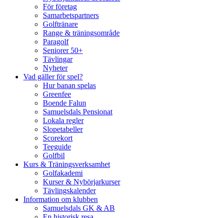
För företag
Samarbetspartners
Golftränare
Range & träningsområde
Paragolf
Seniorer 50+
Tävlingar
Nyheter
Vad gäller för spel?
Hur banan spelas
Greenfee
Boende Falun
Samuelsdals Pensionat
Lokala regler
Slopetabeller
Scorekort
Teeguide
Golfbil
Kurs & Träningsverksamhet
Golfakademi
Kurser & Nybörjarkurser
Tävlingskalender
Information om klubben
Samuelsdals GK & AB
En historisk resa