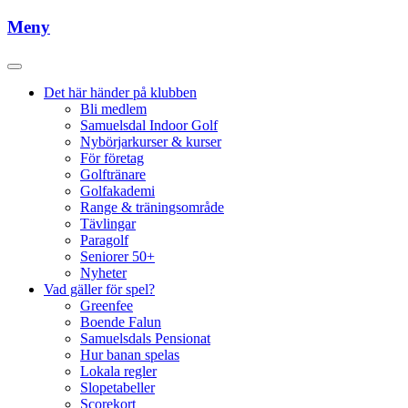
Meny
Det här händer på klubben
Bli medlem
Samuelsdal Indoor Golf
Nybörjarkurser & kurser
För företag
Golftränare
Golfakademi
Range & träningsområde
Tävlingar
Paragolf
Seniorer 50+
Nyheter
Vad gäller för spel?
Greenfee
Boende Falun
Samuelsdals Pensionat
Hur banan spelas
Lokala regler
Slopetabeller
Scorekort