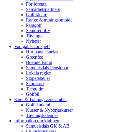
För företag
Samarbetspartners
Golftränare
Range & träningsområde
Paragolf
Seniorer 50+
Tävlingar
Nyheter
Vad gäller för spel?
Hur banan spelas
Greenfee
Boende Falun
Samuelsdals Pensionat
Lokala regler
Slopetabeller
Scorekort
Teeguide
Golfbil
Kurs & Träningsverksamhet
Golfakademi
Kurser & Nybörjarkurser
Tävlingskalender
Information om klubben
Samuelsdals GK & AB
En historisk resa