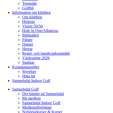
Teeguide
Golfbil
Information om klubben
Om klubben
Historia
Vision 50/50
Hole In One/Albatross
Bildgalleri
Filmer
Damer
Herrar
Regel- och handicapkommitté
Vårårsmöte 2026
Stadgar
Kontaktuppgifter
Styrelser
Hitta hit
Samuelsdal Indoor Golf
Samuelsdal Golf
Det händer på Samuelsdal
Bli medlem
Samuelsdal Indoor Golf
Medlemsförfrågan
Nybörjarkurser & Kurser