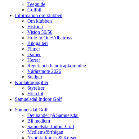
Teeguide
Golfbil
Information om klubben
Om klubben
Historia
Vision 50/50
Hole In One/Albatross
Bildgalleri
Filmer
Damer
Herrar
Regel- och handicapkommitté
Vårårsmöte 2026
Stadgar
Kontaktuppgifter
Styrelser
Hitta hit
Samuelsdal Indoor Golf
Samuelsdal Golf
Det händer på Samuelsdal
Bli medlem
Samuelsdal Indoor Golf
Medlemsförfrågan
Nybörjarkurser & Kurser