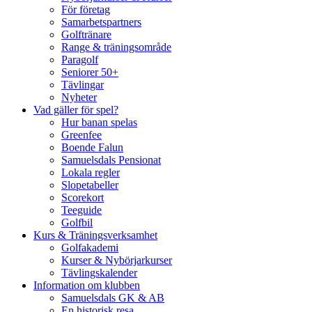
För företag
Samarbetspartners
Golftränare
Range & träningsområde
Paragolf
Seniorer 50+
Tävlingar
Nyheter
Vad gäller för spel?
Hur banan spelas
Greenfee
Boende Falun
Samuelsdals Pensionat
Lokala regler
Slopetabeller
Scorekort
Teeguide
Golfbil
Kurs & Träningsverksamhet
Golfakademi
Kurser & Nybörjarkurser
Tävlingskalender
Information om klubben
Samuelsdals GK & AB
En historisk resa